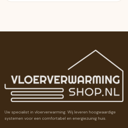
Uw specialist in vloerverwarming. Wij leveren hoogwaardige
systemen voor een comfortabel en energiezuinig huis.