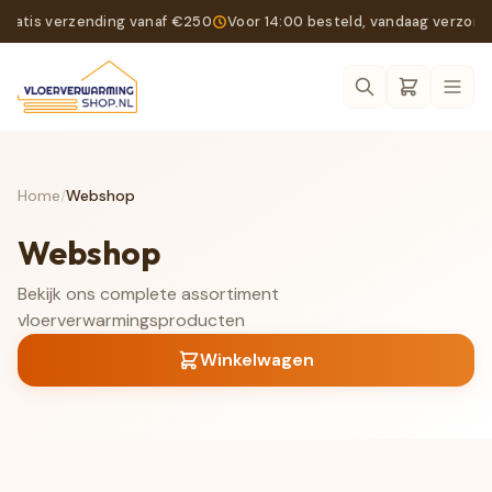
Gratis verzending vanaf €250
Voor 14:00 besteld, vandaag verzon
Ope
Home
/
Webshop
Webshop
Bekijk ons complete assortiment
vloerverwarmingsproducten
Winkelwagen