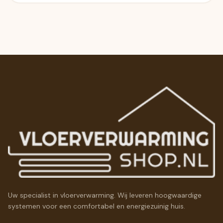
Uw specialist in vloerverwarming. Wij leveren hoogwaardige
systemen voor een comfortabel en energiezuinig huis.