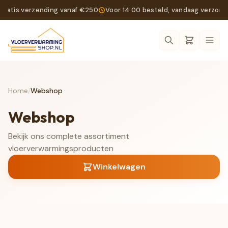
Gratis verzending vanaf €250
Voor 14:00 besteld, vandaag verzon
Ope
Home
/
Webshop
Webshop
Bekijk ons complete assortiment
vloerverwarmingsproducten
Winkelwagen