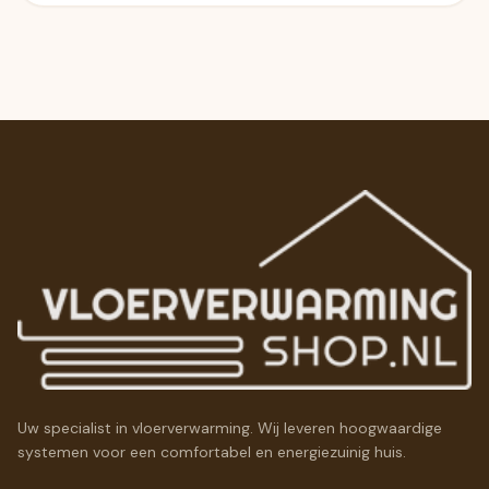
Uw specialist in vloerverwarming. Wij leveren hoogwaardige
systemen voor een comfortabel en energiezuinig huis.