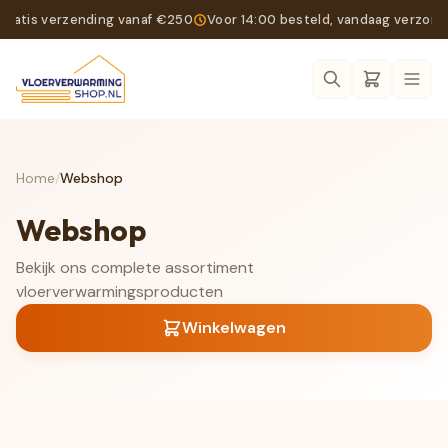
Gratis verzending vanaf €250
Voor 14:00 besteld, vandaag verzon
Ope
Home
/
Webshop
Webshop
Bekijk ons complete assortiment
vloerverwarmingsproducten
Winkelwagen