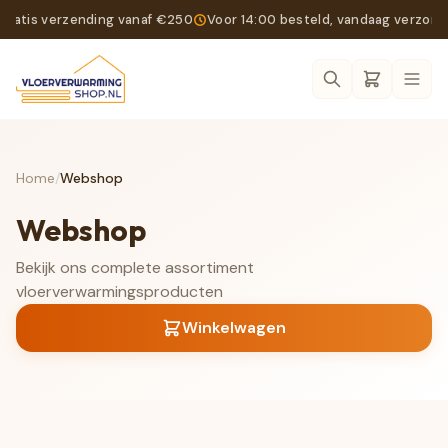
Gratis verzending vanaf €250
Voor 14:00 besteld, vandaag verzon
Ope
Home
/
Webshop
Webshop
Bekijk ons complete assortiment
vloerverwarmingsproducten
Winkelwagen