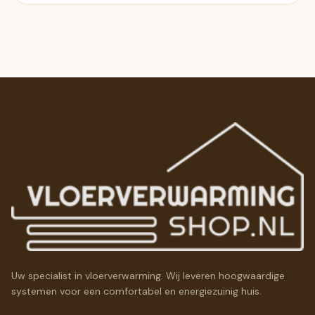
Uw specialist in vloerverwarming. Wij leveren hoogwaardige
systemen voor een comfortabel en energiezuinig huis.