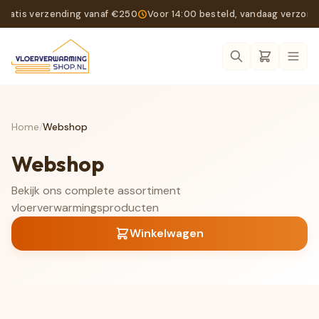
Gratis verzending vanaf €250
Voor 14:00 besteld, vandaag verzon
Ope
Home
/
Webshop
Webshop
Bekijk ons complete assortiment
vloerverwarmingsproducten
Winkelwagen