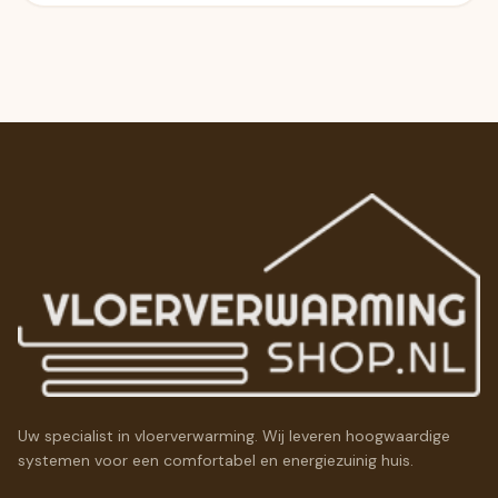
Uw specialist in vloerverwarming. Wij leveren hoogwaardige
systemen voor een comfortabel en energiezuinig huis.