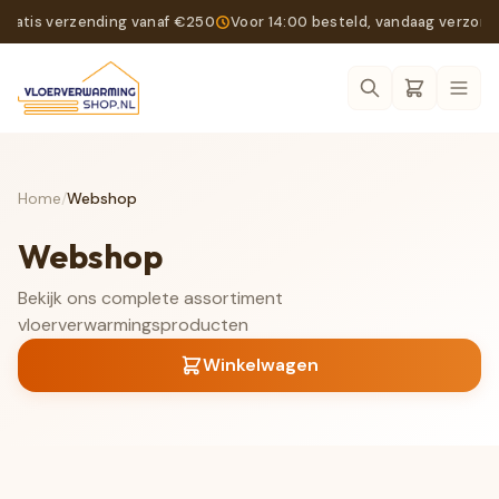
Gratis verzending vanaf €250
Voor 14:00 besteld, vandaag verzon
Ope
Home
/
Webshop
Webshop
Bekijk ons complete assortiment
vloerverwarmingsproducten
Winkelwagen