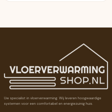
Uw specialist in vloerverwarming. Wij leveren hoogwaardige
systemen voor een comfortabel en energiezuinig huis.