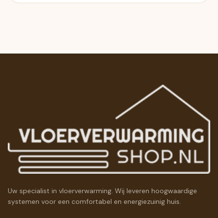
Uw specialist in vloerverwarming. Wij leveren hoogwaardige
systemen voor een comfortabel en energiezuinig huis.