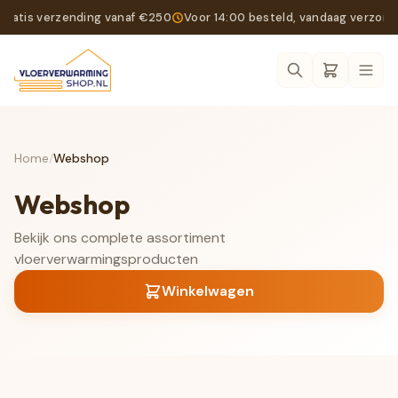
Gratis verzending vanaf €250
Voor 14:00 besteld, vandaag verzon
Ope
Home
/
Webshop
Webshop
Bekijk ons complete assortiment
vloerverwarmingsproducten
Winkelwagen