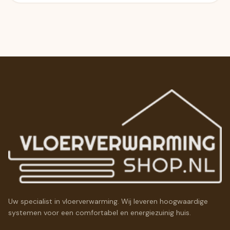
Uw specialist in vloerverwarming. Wij leveren hoogwaardige
systemen voor een comfortabel en energiezuinig huis.