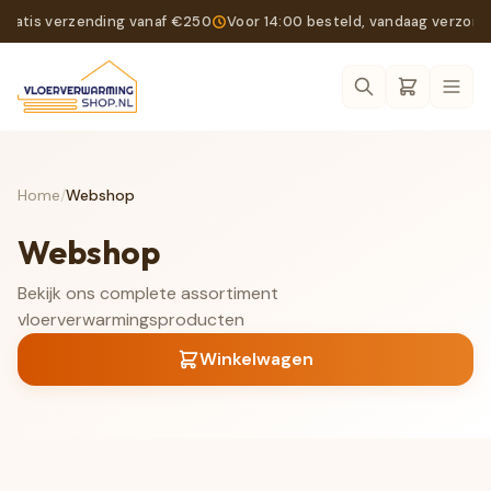
Gratis verzending vanaf €250
Voor 14:00 besteld, vandaag verzon
Ope
Home
/
Webshop
Webshop
Bekijk ons complete assortiment
vloerverwarmingsproducten
Winkelwagen