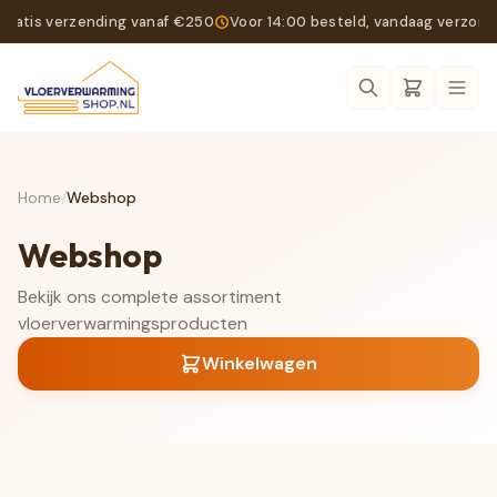
Gratis verzending vanaf €250
Voor 14:00 besteld, vandaag verzon
Ope
Home
/
Webshop
Webshop
Bekijk ons complete assortiment
vloerverwarmingsproducten
Winkelwagen