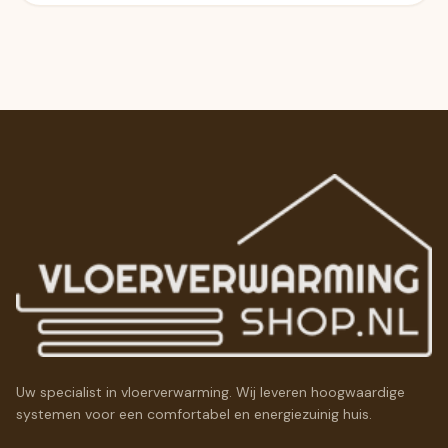
Uw specialist in vloerverwarming. Wij leveren hoogwaardige
systemen voor een comfortabel en energiezuinig huis.