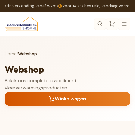
Gratis verzending vanaf €250
Voor 14:00 besteld, vandaag verzon
Ope
Home
/
Webshop
Webshop
Bekijk ons complete assortiment
vloerverwarmingsproducten
Winkelwagen