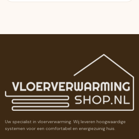
Uw specialist in vloerverwarming. Wij leveren hoogwaardige
systemen voor een comfortabel en energiezuinig huis.