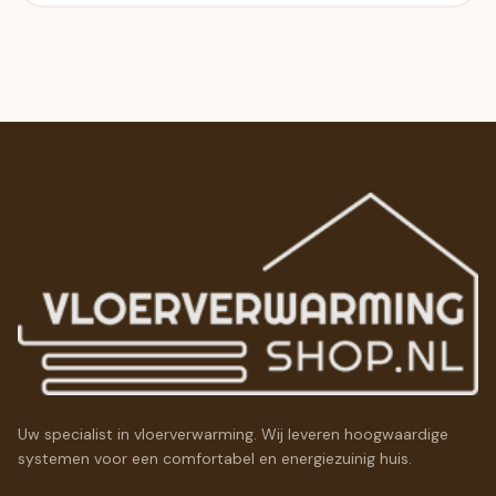
Uw specialist in vloerverwarming. Wij leveren hoogwaardige
systemen voor een comfortabel en energiezuinig huis.