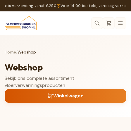
Gratis verzending vanaf €250
Voor 14:00 besteld, vandaag verzon
Ope
Home
/
Webshop
Webshop
Bekijk ons complete assortiment
vloerverwarmingsproducten
Winkelwagen