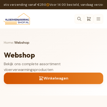
Gratis verzending vanaf €250
Voor 14:00 besteld, vandaag verzon
Ope
Home
/
Webshop
Webshop
Bekijk ons complete assortiment
vloerverwarmingsproducten
Winkelwagen