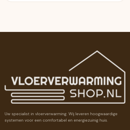
Uw specialist in vloerverwarming. Wij leveren hoogwaardige
systemen voor een comfortabel en energiezuinig huis.