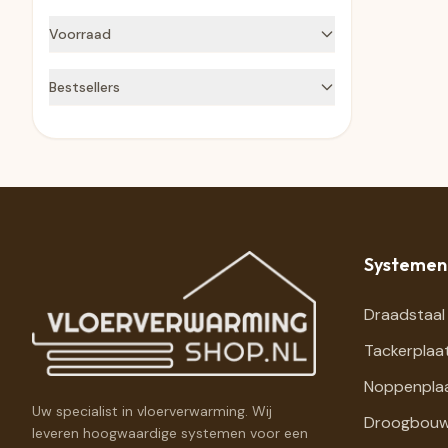
Van
Tot
Voorraad
Op voorraad
Bestsellers
€0,00 - €0,00
Beperkt voorraad
Uitverkocht
Alleen bestsellers
Alle
Systemen
Draadstaal
Tackerplaa
Noppenpla
Uw specialist in vloerverwarming. Wij
Droogbouw
leveren hoogwaardige systemen voor een