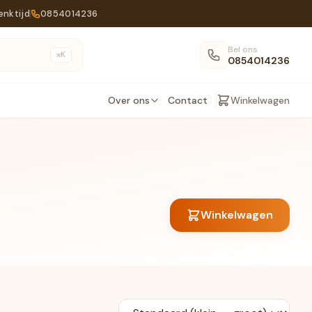
enktijd
0854014236
Bel ons
K
⌘
0854014236
Over ons
Contact
Winkelwagen
Winkelwagen