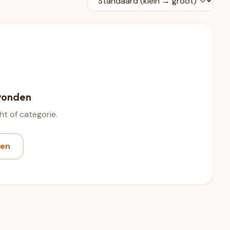
vonden
t of categorie.
ten