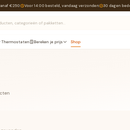
vanaf €250
Voor 14:00 besteld, vandaag verzonden
30 dagen bed
Zoek producten, categorieën of pakketten...
Thermostaten
Bereken je prijs
Shop
ucten