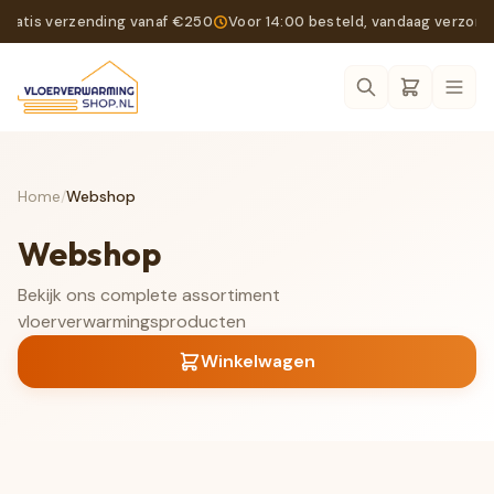
Gratis verzending vanaf €250
Voor 14:00 besteld, vandaag verzon
Ope
Home
/
Webshop
Webshop
Bekijk ons complete assortiment
vloerverwarmingsproducten
Winkelwagen