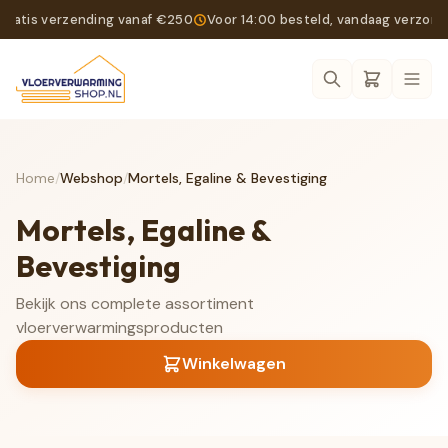
Gratis verzending vanaf €250
Voor 14:00 besteld, vandaag verzon
Ope
Home
/
Webshop
/
Mortels, Egaline & Bevestiging
Mortels, Egaline &
Bevestiging
Bekijk ons complete assortiment
vloerverwarmingsproducten
Winkelwagen