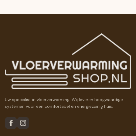
Uw specialist in vloerverwarming. Wij leveren hoogwaardige
systemen voor een comfortabel en energiezuinig huis.