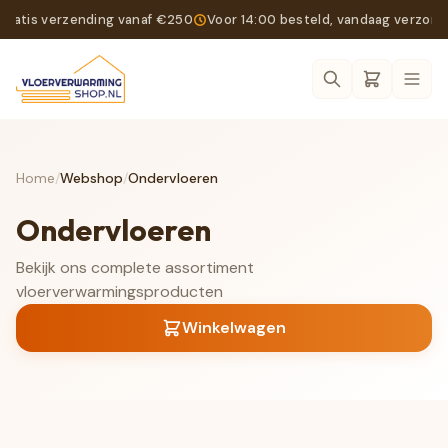
Gratis verzending vanaf €250
Voor 14:00 besteld, vandaag verzon
Ope
Home
/
Webshop
/
Ondervloeren
Ondervloeren
Bekijk ons complete assortiment
vloerverwarmingsproducten
Winkelwagen