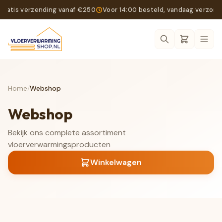
Gratis verzending vanaf €250
Voor 14:00 besteld, vandaag verzon
Ope
Home
/
Webshop
Webshop
Bekijk ons complete assortiment
vloerverwarmingsproducten
Winkelwagen