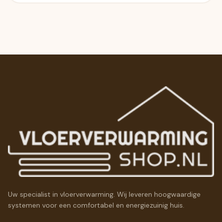
Uw specialist in vloerverwarming. Wij leveren hoogwaardige
systemen voor een comfortabel en energiezuinig huis.