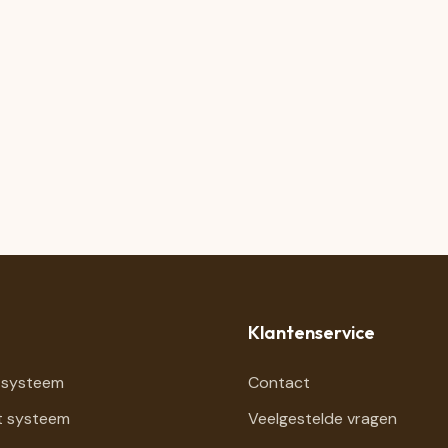
Klantenservice
 systeem
Contact
t systeem
Veelgestelde vragen