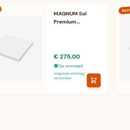
Best
MAGNUM Sol
Premium
Infrarood
Plafondverwarmin
g (300 Watt)
€ 275,00
Op voorraad
Volgende werkdag
verzonden