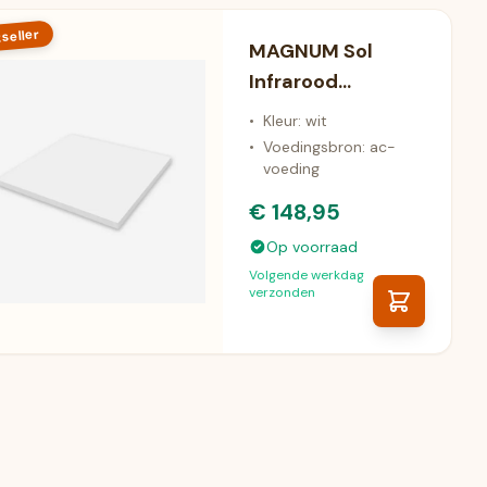
seller
MAGNUM Sol
Infrarood
Plafondverwarmin
•
Kleur: wit
g (300 Watt)
•
Voedingsbron: ac-
voeding
€ 148,95
Op voorraad
Volgende werkdag
verzonden