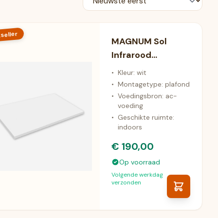
seller
MAGNUM Sol
Infrarood
Plafondverwarmin
•
Kleur: wit
g (600 Watt)
•
Montagetype: plafond
•
Voedingsbron: ac-
voeding
•
Geschikte ruimte:
indoors
€ 190,00
Op voorraad
Volgende werkdag
verzonden