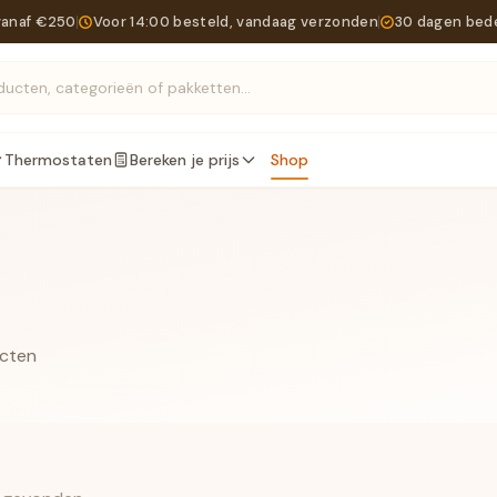
vanaf €250
Voor 14:00 besteld, vandaag verzonden
30 dagen bed
Zoek producten, categorieën of pakketten...
Thermostaten
Bereken je prijs
Shop
ucten