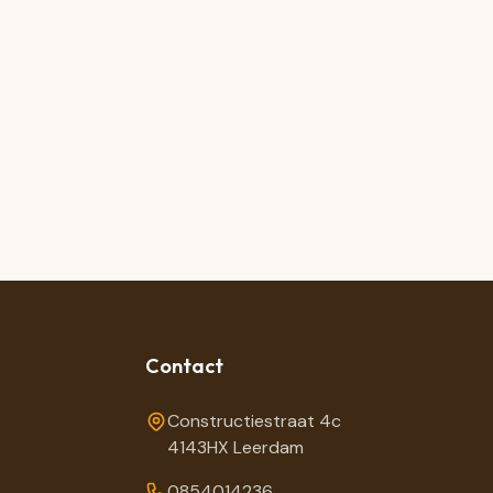
Contact
Constructiestraat 4c
4143HX Leerdam
0854014236