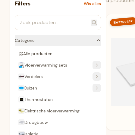
4
producten
Filters
Wis alles
Bestseller
Categorie
Alle producten
Vloerverwarming sets
Verdelers
Buizen
Thermostaten
Elektrische vloerverwarming
Droogbouw
Isolatie