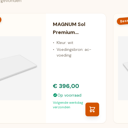
 gevonden
Best
MAGNUM Sol
Premium
Infrarood
•
Kleur: wit
Plafondverwarmin
•
Voedingsbron: ac-
voeding
g (750 Watt)
€ 396,00
Op voorraad
Volgende werkdag
verzonden