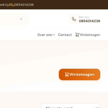
enktijd
0854014236
Bel ons
K
⌘
0854014236
Over ons
Contact
Winkelwagen
Winkelwagen