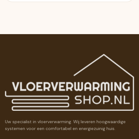
Uw specialist in vloerverwarming. Wij leveren hoogwaardige
systemen voor een comfortabel en energiezuinig huis.