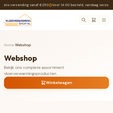
Gratis verzending vanaf €250
Voor 14:00 besteld, vandaag verzon
Ope
Home
/
Webshop
Webshop
Bekijk ons complete assortiment
vloerverwarmingsproducten
Winkelwagen