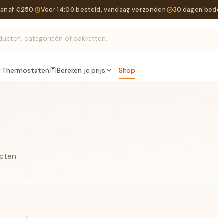
vanaf €250
Voor 14:00 besteld, vandaag verzonden
30 dagen bed
Zoek producten, categorieën of pakketten...
Thermostaten
Bereken je prijs
Shop
ucten