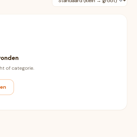
vonden
t of categorie.
ten