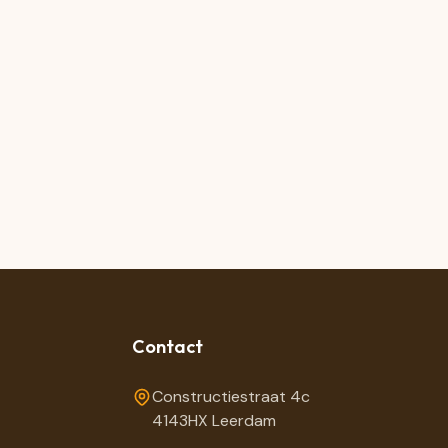
Contact
Constructiestraat 4c
4143HX Leerdam