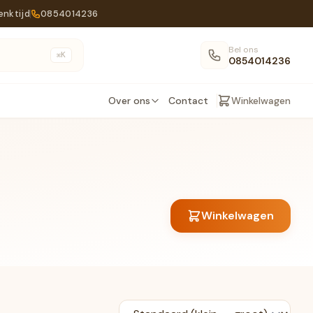
enktijd
0854014236
Bel ons
K
⌘
0854014236
Over ons
Contact
Winkelwagen
Winkelwagen