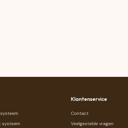
Klantenservice
 systeem
Contact
t systeem
Veelgestelde vragen