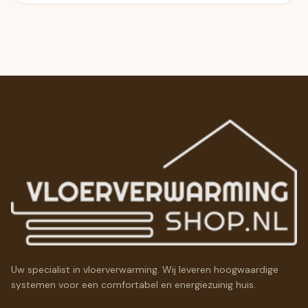
Uw specialist in vloerverwarming. Wij leveren hoogwaardige
systemen voor een comfortabel en energiezuinig huis.