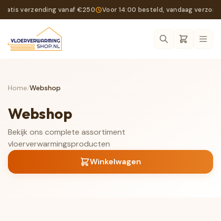
Gratis verzending vanaf €250
Voor 14:00 besteld, vandaag verzon
Ope
Home
/
Webshop
Webshop
Bekijk ons complete assortiment
vloerverwarmingsproducten
Winkelwagen