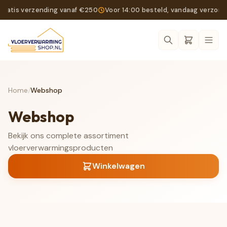
Gratis verzending vanaf €250
Voor 14:00 besteld, vandaag verzon
Ope
Home
/
Webshop
Webshop
Bekijk ons complete assortiment
vloerverwarmingsproducten
Winkelwagen