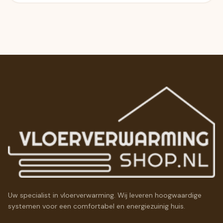
Uw specialist in vloerverwarming. Wij leveren hoogwaardige
systemen voor een comfortabel en energiezuinig huis.