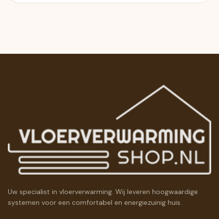
Uw specialist in vloerverwarming. Wij leveren hoogwaardige
systemen voor een comfortabel en energiezuinig huis.