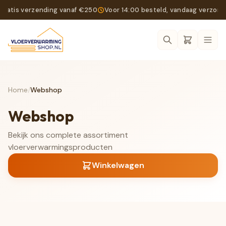
Gratis verzending vanaf €250
Voor 14:00 besteld, vandaag verzon
Ope
Home
/
Webshop
Webshop
Bekijk ons complete assortiment
vloerverwarmingsproducten
Winkelwagen