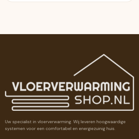
Uw specialist in vloerverwarming. Wij leveren hoogwaardige
systemen voor een comfortabel en energiezuinig huis.