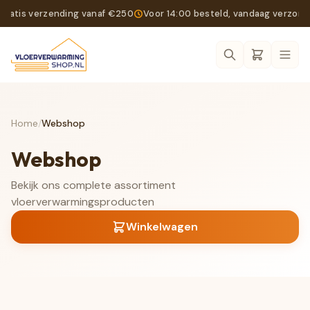
Gratis verzending vanaf €250
Voor 14:00 besteld, vandaag verzon
Ope
Home
/
Webshop
Webshop
Bekijk ons complete assortiment
vloerverwarmingsproducten
Winkelwagen