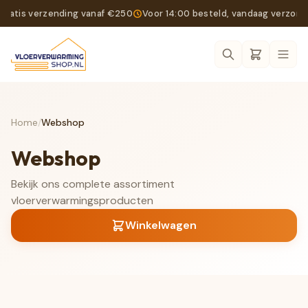
Gratis verzending vanaf €250
Voor 14:00 besteld, vandaag verzon
Ope
Home
/
Webshop
Webshop
Bekijk ons complete assortiment
vloerverwarmingsproducten
Winkelwagen