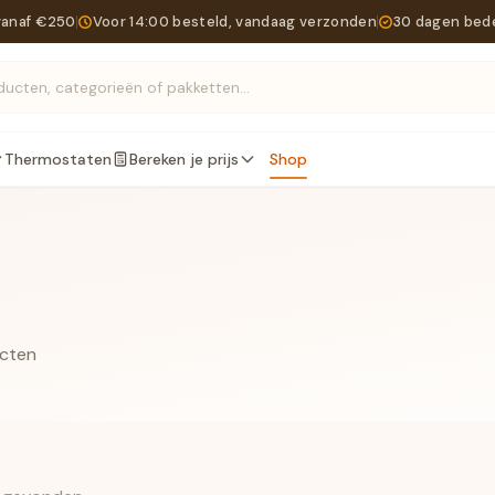
vanaf €250
Voor 14:00 besteld, vandaag verzonden
30 dagen bed
Zoek producten, categorieën of pakketten...
Thermostaten
Bereken je prijs
Shop
ucten