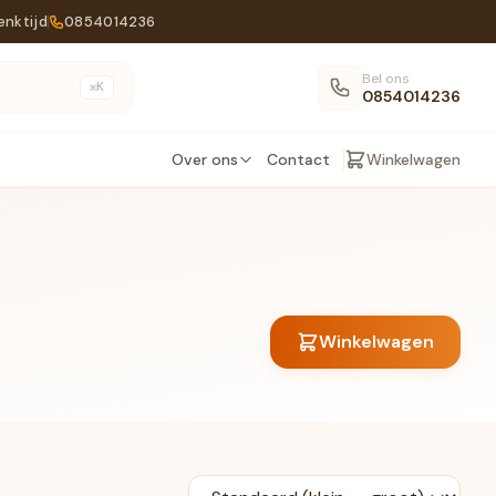
enktijd
0854014236
Bel ons
K
⌘
0854014236
Over ons
Contact
Winkelwagen
Winkelwagen