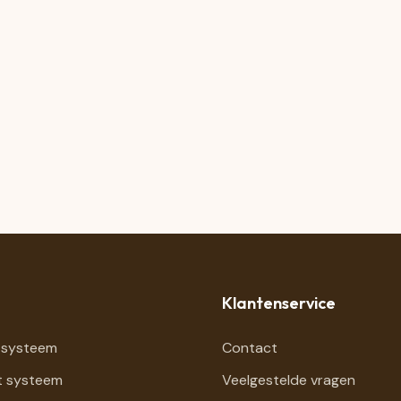
Klantenservice
 systeem
Contact
t systeem
Veelgestelde vragen