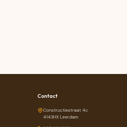
Contact
Constructiestraat 4c
4143HX Leerdam