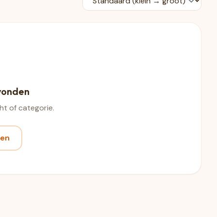
vonden
t of categorie.
ten