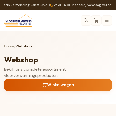
Gratis verzending vanaf €250
Voor 14:00 besteld, vandaag verzon
Ope
Home
/
Webshop
Webshop
Bekijk ons complete assortiment
vloerverwarmingsproducten
Winkelwagen