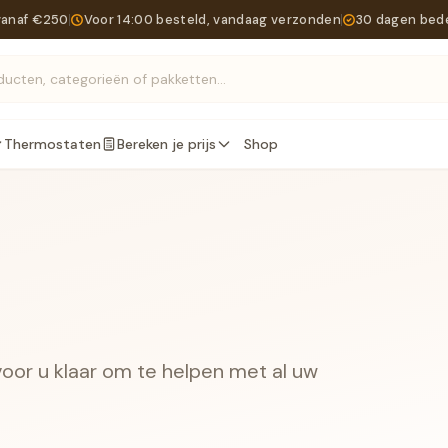
vanaf €250
Voor 14:00 besteld, vandaag verzonden
30 dagen bed
Zoek producten, categorieën of pakketten...
Thermostaten
Bereken je prijs
Shop
 voor u klaar om te helpen met al uw