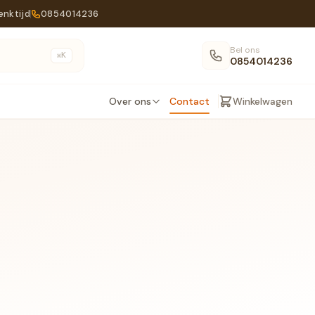
enktijd
0854014236
Bel ons
K
⌘
0854014236
Over ons
Contact
Winkelwagen