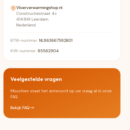
Vloerverwarmingshop.nl
Constructiestraat 4c
4143HX Leerdam
Nederland
BTW-nummer:
NL863667582B01
KVK-nummer:
85562904
Veelgestelde vragen
Misschien staat het antwoord op uw vraag al in onze
FAQ.
Bekijk FAQ