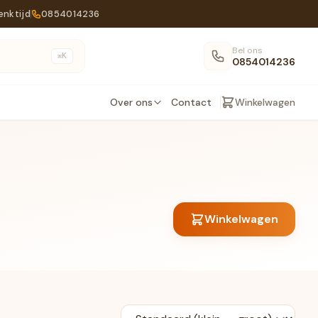
enktijd
0854014236
Bel ons
K
⌘
0854014236
Over ons
Contact
Winkelwagen
Winkelwagen