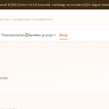
vanaf €250
Voor 14:00 besteld, vandaag verzonden
30 dagen bed
Zoek producten, categorieën of pakketten...
Thermostaten
Bereken je prijs
Shop
ucten