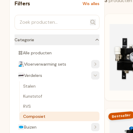
3
producten
Filters
Wis alles
Categorie
Alle producten
Vloerverwarming sets
Verdelers
Stalen
Kunststof
RVS
Bestseller
Composiet
Buizen