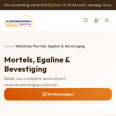
Gratis verzending vanaf €250
Voor 14:00 besteld, vandaag verzon
Ope
Home
/
Webshop
/
Mortels, Egaline & Bevestiging
Mortels, Egaline &
Bevestiging
Bekijk ons complete assortiment
vloerverwarmingsproducten
Winkelwagen