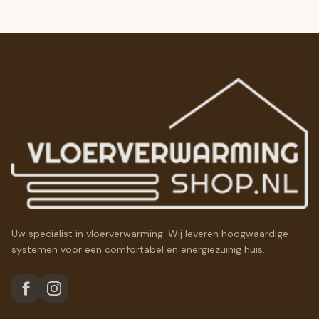
Uw specialist in vloerverwarming. Wij leveren hoogwaardige
systemen voor een comfortabel en energiezuinig huis.