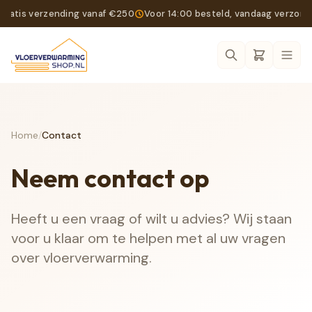
Gratis verzending vanaf €250
Voor 14:00 besteld, vandaag verzon
Ope
Home
/
Contact
Neem contact op
Heeft u een vraag of wilt u advies? Wij staan
voor u klaar om te helpen met al uw vragen
over vloerverwarming.