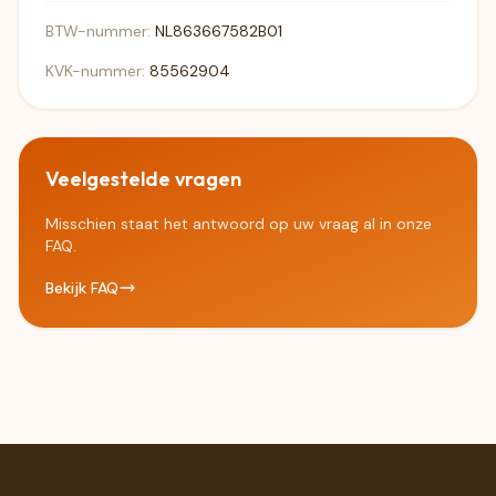
BTW-nummer:
NL863667582B01
KVK-nummer:
85562904
Veelgestelde vragen
Misschien staat het antwoord op uw vraag al in onze
FAQ.
Bekijk FAQ