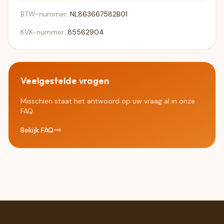
BTW-nummer:
NL863667582B01
KVK-nummer:
85562904
Veelgestelde vragen
Misschien staat het antwoord op uw vraag al in onze
FAQ.
Bekijk FAQ