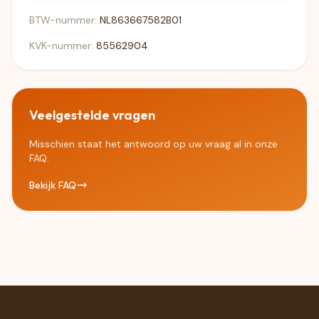
BTW-nummer:
NL863667582B01
KVK-nummer:
85562904
Veelgestelde vragen
Misschien staat het antwoord op uw vraag al in onze
FAQ.
Bekijk FAQ