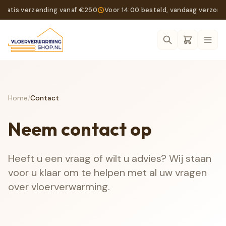
Gratis verzending vanaf €250
Voor 14:00 besteld, vandaag verzon
Ope
Home
/
Contact
Neem contact op
Heeft u een vraag of wilt u advies? Wij staan
voor u klaar om te helpen met al uw vragen
over vloerverwarming.