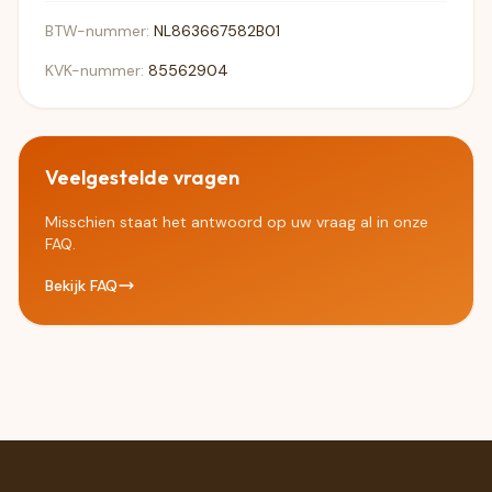
BTW-nummer:
NL863667582B01
KVK-nummer:
85562904
Veelgestelde vragen
Misschien staat het antwoord op uw vraag al in onze
FAQ.
Bekijk FAQ