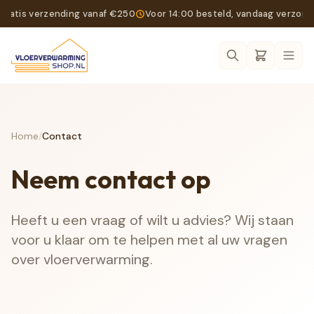
Gratis verzending vanaf €250
Voor 14:00 besteld, vandaag verzon
Ope
Home
/
Contact
Neem contact op
Heeft u een vraag of wilt u advies? Wij staan
voor u klaar om te helpen met al uw vragen
over vloerverwarming.