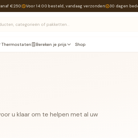
vanaf €250
Voor 14:00 besteld, vandaag verzonden
30 dagen bed
Zoek producten, categorieën of pakketten...
Thermostaten
Bereken je prijs
Shop
 voor u klaar om te helpen met al uw