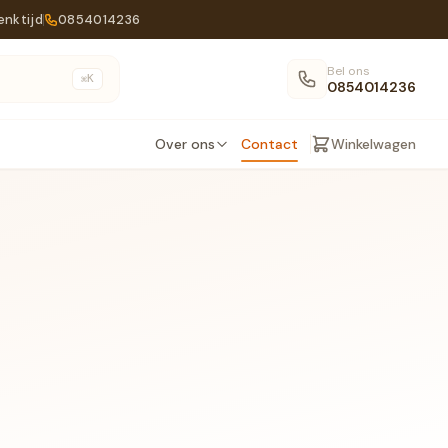
enktijd
0854014236
Bel ons
K
⌘
0854014236
Over ons
Contact
Winkelwagen