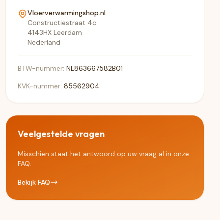
Vloerverwarmingshop.nl
Constructiestraat 4c
4143HX Leerdam
Nederland
BTW-nummer:
NL863667582B01
KVK-nummer:
85562904
Veelgestelde vragen
Misschien staat het antwoord op uw vraag al in onze
FAQ.
Bekijk FAQ