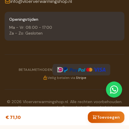
info@vloerverwarmingshop.nl
Openingstijden
Ma - Vr: 08:00 - 17:00
Za - Zo: Gesloten
BETAALMETHODEN
Veilig betalen via
Stripe
© 2026 Vloerverwarmingshop.nl. Alle rechten voorbehouden.
Algemene voorwaarden
Privacybeleid
Retourbeleid
BTW: NL863667582B01
€ 71,10
Toevoegen