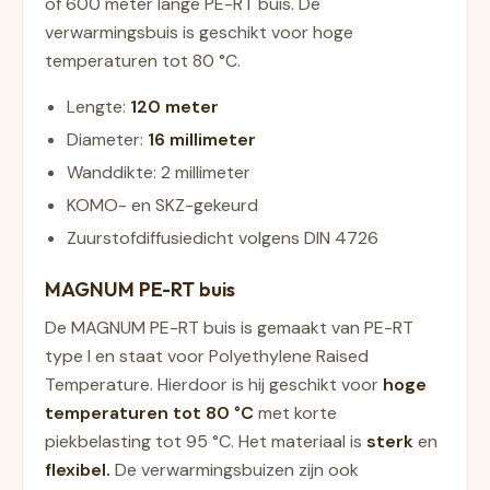
of 600 meter lange PE-RT buis. De
verwarmingsbuis is geschikt voor hoge
temperaturen tot 80 °C.
Lengte:
120 meter
Diameter:
16 millimeter
Wanddikte: 2 millimeter
KOMO- en SKZ-gekeurd
Zuurstofdiffusiedicht volgens DIN 4726
MAGNUM PE-RT buis
De MAGNUM PE-RT buis is gemaakt van PE-RT
type I en staat voor
Polyethylene Raised
Temperature.
Hierdoor is hij geschikt voor
hoge
temperaturen tot 80 °C
met korte
piekbelasting tot 95 °C. Het materiaal is
sterk
en
flexibel.
De verwarmingsbuizen zijn ook