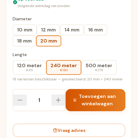
Volgende werkdag verzonden
Diameter
10 mm
12 mm
14 mm
16 mm
18 mm
20 mm
Lengte
120 meter
240 meter
500 meter
€95
€183
€378
19 varianten beschikbaar — geselecteerd: 20 mm × 240 meter
Toevoegen aan
winkelwagen
Vraag advies