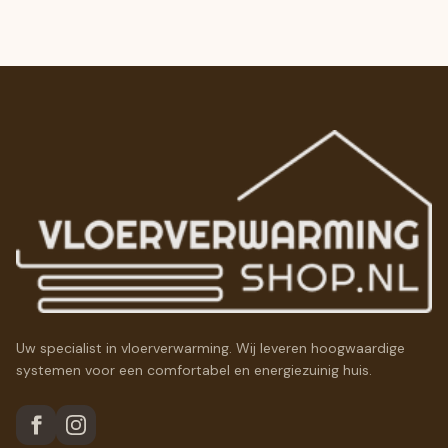
Uw specialist in vloerverwarming. Wij leveren hoogwaardige
systemen voor een comfortabel en energiezuinig huis.