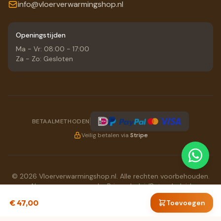
info@vloerverwarmingshop.nl
Openingstijden
Ma - Vr: 08:00 - 17:00
Za - Zo: Gesloten
BETAALMETHODEN
Veilig betalen via
Stripe
© 2026 Vloerverwarmingshop.nl. Alle rechten voorbehouden.
Algemene voorwaarden
Privacybeleid
Retourbeleid
BTW: NL863667582B01
€ 47,00
Toevoegen