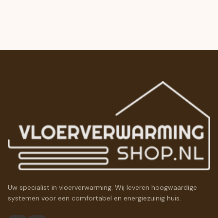
Uw specialist in vloerverwarming. Wij leveren hoogwaardige
systemen voor een comfortabel en energiezuinig huis.