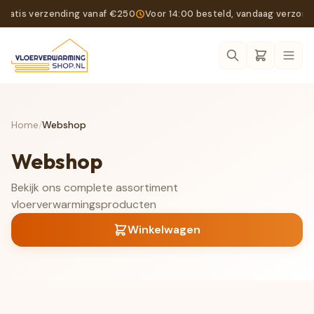
Gratis verzending vanaf €250
Voor 14:00 besteld, vandaag verzon
Ope
Home
/
Webshop
Webshop
Bekijk ons complete assortiment
vloerverwarmingsproducten
Winkelwagen