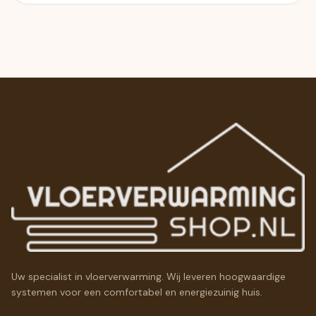
Uw specialist in vloerverwarming. Wij leveren hoogwaardige
systemen voor een comfortabel en energiezuinig huis.